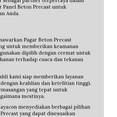
ir sebagai partner terpercaya dalam
 Panel Beton Precast untuk
n Anda.
nawarkan Pagar Beton Precast
ncang untuk memberikan keamanan
gunakan dipilih dengan cermat untuk
hanan terhadap cuaca dan tekanan
ahli kami siap memberikan layanan
engan keahlian dan ketelitian tinggi.
masangan yang tepat untuk
agaimana mestinya.
ayacon menyediakan berbagai pilihan
Precast yang dapat disesuaikan