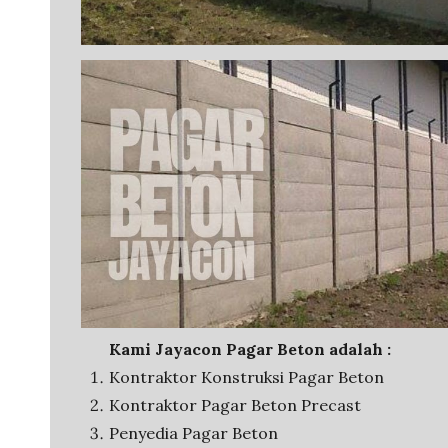
Kami Jayacon Pagar Beton adalah :
Kontraktor Konstruksi Pagar Beton
Kontraktor Pagar Beton Precast
Penyedia Pagar Beton