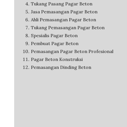
Tukang Pasang Pagar Beton
Jasa Pemasangan Pagar Beton
Ahli Pemasangan Pagar Beton
Tukang Pemasangan Pagar Beton
Spesialis Pagar Beton
Pembuat Pagar Beton
Pemasangan Pagar Beton Profesional
Pagar Beton Konstruksi
Pemasangan Dinding Beton