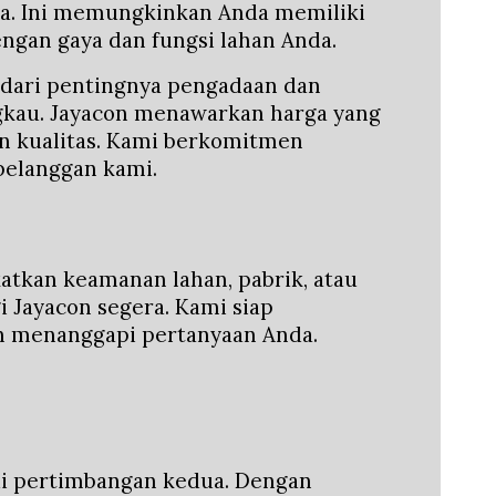
da. Ini memungkinkan Anda memiliki
ngan gaya dan fungsi lahan Anda.
dari pentingnya pengadaan dan
gkau. Jayacon menawarkan harga yang
n kualitas. Kami berkomitmen
pelanggan kami.
atkan keamanan lahan, pabrik, atau
i Jayacon segera. Kami siap
n menanggapi pertanyaan Anda.
i pertimbangan kedua. Dengan