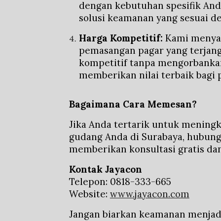
dengan kebutuhan spesifik An
solusi keamanan yang sesuai de
Harga Kompetitif:
Kami menya
pemasangan pagar yang terjan
kompetitif tanpa mengorbanka
memberikan nilai terbaik bagi 
Bagaimana Cara Memesan?
Jika Anda tertarik untuk meningk
gudang Anda di
Surabaya
, hubung
memberikan konsultasi gratis da
Kontak Jayacon
Telepon: 0818-333-665
Website:
www.jayacon.com
Jangan biarkan keamanan menjad